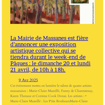
La Mairie de Massanes est fière
d’annoncer une exposition
artistique collective qui se
tiendra durant le week-end de
Pâques : le dimanche 20 et lundi
21 avril, de 10h à 18h.
9 Avr 2025
Cet événement mettra en lumière le talent de quatre artistes
massanaises : Marie-Claire Mazeillé, Fanny de Charentenay,
Karen Therasse et Corinne Cook Donat. Les artistes : •
Marie-Claire Mazeillé : Les P’tits BonheursMarie-Claire