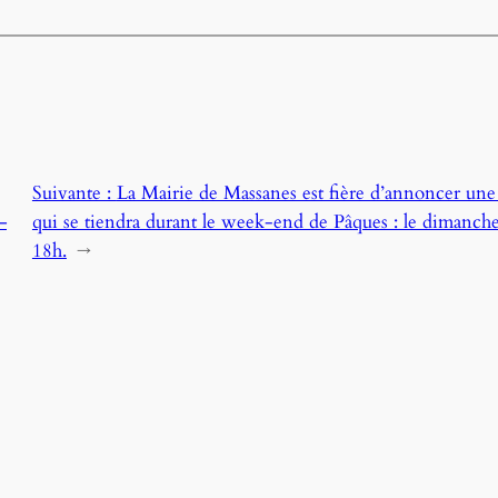
Suivante :
La Mairie de Massanes est fière d’annoncer une e
–
qui se tiendra durant le week-end de Pâques : le dimanche 
18h.
→